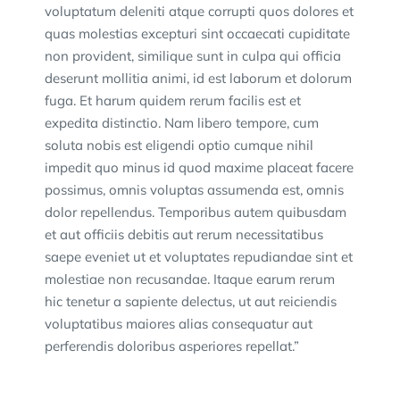
voluptatum deleniti atque corrupti quos dolores et
quas molestias excepturi sint occaecati cupiditate
non provident, similique sunt in culpa qui officia
deserunt mollitia animi, id est laborum et dolorum
fuga. Et harum quidem rerum facilis est et
expedita distinctio. Nam libero tempore, cum
soluta nobis est eligendi optio cumque nihil
impedit quo minus id quod maxime placeat facere
possimus, omnis voluptas assumenda est, omnis
dolor repellendus. Temporibus autem quibusdam
et aut officiis debitis aut rerum necessitatibus
saepe eveniet ut et voluptates repudiandae sint et
molestiae non recusandae. Itaque earum rerum
hic tenetur a sapiente delectus, ut aut reiciendis
voluptatibus maiores alias consequatur aut
perferendis doloribus asperiores repellat.”